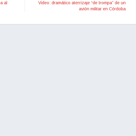
a al
Video: dramático aterrizaje “de trompa” de un
avión militar en Córdoba