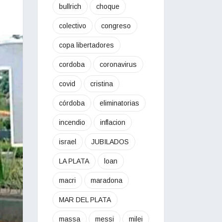
bullrich
choque
colectivo
congreso
copa libertadores
cordoba
coronavirus
covid
cristina
córdoba
eliminatorias
incendio
inflacion
israel
JUBILADOS
LA PLATA
loan
macri
maradona
MAR DEL PLATA
massa
messi
milei