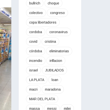
bullrich
choque
colectivo
congreso
copa libertadores
cordoba
coronavirus
covid
cristina
córdoba
eliminatorias
incendio
inflacion
israel
JUBILADOS
LA PLATA
loan
macri
maradona
MAR DEL PLATA
massa
messi
milei