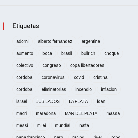
Etiquetas
adorni
alberto fernandez
argentina
aumento
boca
brasil
bullrich
choque
colectivo
congreso
copa libertadores
cordoba
coronavirus
covid
cristina
córdoba
eliminatorias
incendio
inflacion
israel
JUBILADOS
LA PLATA
loan
macri
maradona
MAR DEL PLATA
massa
messi
milei
mundial
nafta
papa francisco
paro
racing
river
robo