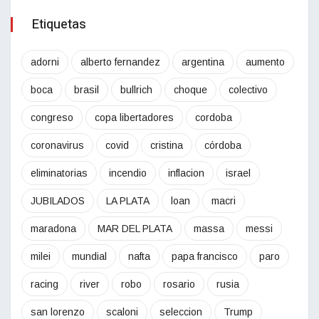
Etiquetas
adorni
alberto fernandez
argentina
aumento
boca
brasil
bullrich
choque
colectivo
congreso
copa libertadores
cordoba
coronavirus
covid
cristina
córdoba
eliminatorias
incendio
inflacion
israel
JUBILADOS
LA PLATA
loan
macri
maradona
MAR DEL PLATA
massa
messi
milei
mundial
nafta
papa francisco
paro
racing
river
robo
rosario
rusia
san lorenzo
scaloni
seleccion
Trump