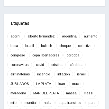
Etiquetas
adorni
alberto fernandez
argentina
aumento
boca
brasil
bullrich
choque
colectivo
congreso
copa libertadores
cordoba
coronavirus
covid
cristina
córdoba
eliminatorias
incendio
inflacion
israel
JUBILADOS
LA PLATA
loan
macri
maradona
MAR DEL PLATA
massa
messi
milei
mundial
nafta
papa francisco
paro