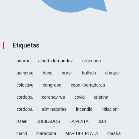
Etiquetas
adorni
alberto fernandez
argentina
aumento
boca
brasil
bullrich
choque
colectivo
congreso
copa libertadores
cordoba
coronavirus
covid
cristina
córdoba
eliminatorias
incendio
inflacion
israel
JUBILADOS
LA PLATA
loan
macri
maradona
MAR DEL PLATA
massa