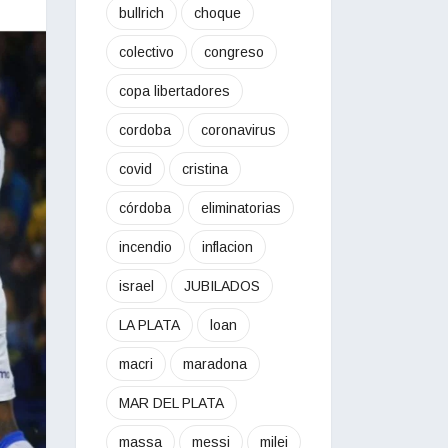
bullrich
choque
colectivo
congreso
copa libertadores
cordoba
coronavirus
covid
cristina
córdoba
eliminatorias
incendio
inflacion
israel
JUBILADOS
LA PLATA
loan
macri
maradona
MAR DEL PLATA
massa
messi
milei