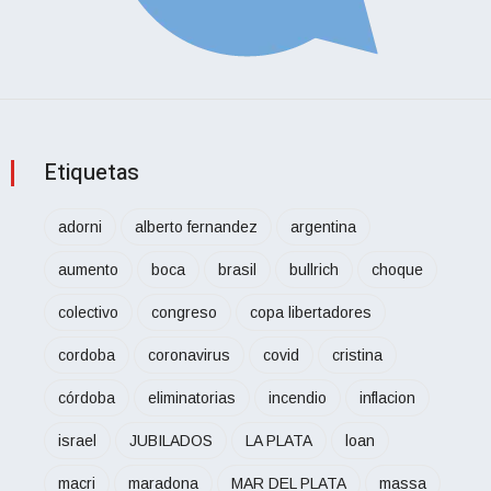
Etiquetas
adorni
alberto fernandez
argentina
aumento
boca
brasil
bullrich
choque
colectivo
congreso
copa libertadores
cordoba
coronavirus
covid
cristina
córdoba
eliminatorias
incendio
inflacion
israel
JUBILADOS
LA PLATA
loan
macri
maradona
MAR DEL PLATA
massa