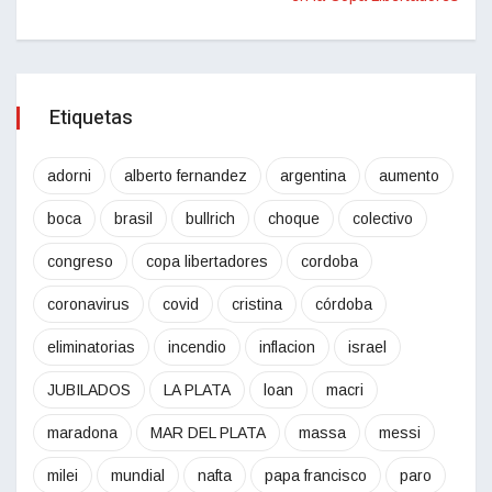
Etiquetas
adorni
alberto fernandez
argentina
aumento
boca
brasil
bullrich
choque
colectivo
congreso
copa libertadores
cordoba
coronavirus
covid
cristina
córdoba
eliminatorias
incendio
inflacion
israel
JUBILADOS
LA PLATA
loan
macri
maradona
MAR DEL PLATA
massa
messi
milei
mundial
nafta
papa francisco
paro