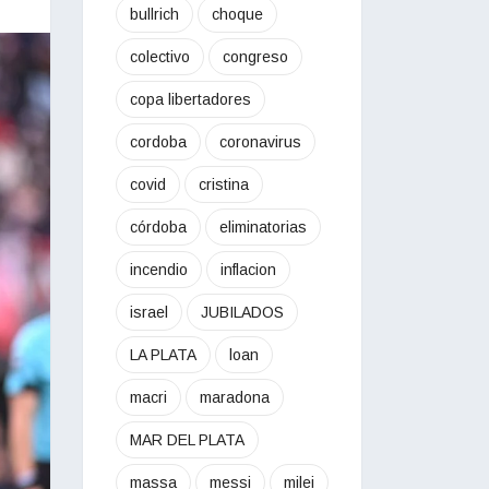
bullrich
choque
colectivo
congreso
copa libertadores
cordoba
coronavirus
covid
cristina
córdoba
eliminatorias
incendio
inflacion
israel
JUBILADOS
LA PLATA
loan
macri
maradona
MAR DEL PLATA
massa
messi
milei