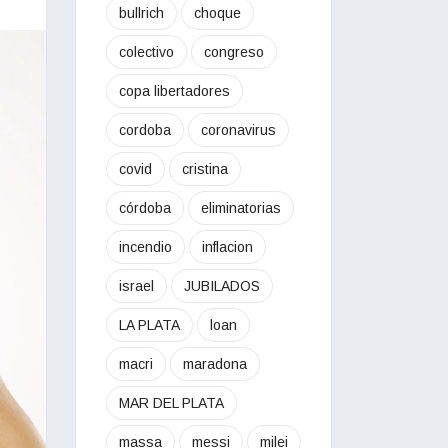
bullrich
choque
colectivo
congreso
copa libertadores
cordoba
coronavirus
covid
cristina
córdoba
eliminatorias
incendio
inflacion
israel
JUBILADOS
LA PLATA
loan
macri
maradona
MAR DEL PLATA
massa
messi
milei