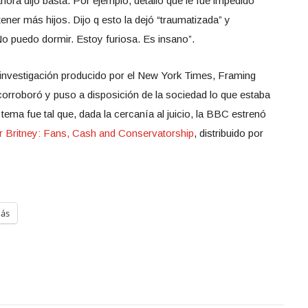
ahora dijo basta. Por ejemplo, detalló que le fue impedido
ner más hijos. Dijo q esto la dejó “traumatizada” y
No puedo dormir. Estoy furiosa. Es insano”.
nvestigación producido por el New York Times, Framing
 corroboró y puso a disposición de la sociedad lo que estaba
 tema fue tal que, dada la cercanía al juicio, la BBC estrenó
r Britney: Fans, Cash and Conservatorship
, distribuido por
ás