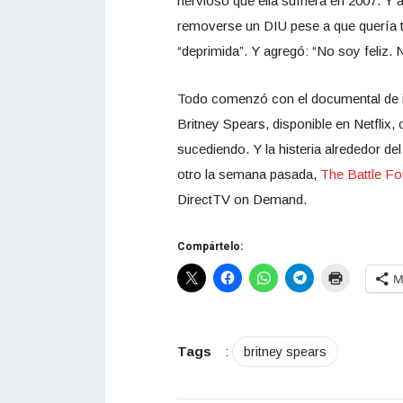
nervioso que ella sufriera en 2007. Y 
removerse un DIU pese a que quería te
“deprimida”. Y agregó: “No soy feliz. 
Todo comenzó con el documental de i
Britney Spears, disponible en Netflix,
sucediendo. Y la histeria alrededor del
otro la semana pasada,
The Battle Fo
DirectTV on Demand.
Compártelo:
M
Tags
:
britney spears