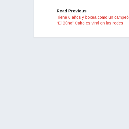
Read Previous
Tiene 6 años y boxea como un campeón
“El Búho” Cairo es viral en las redes