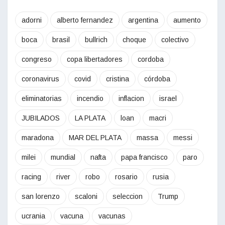
adorni
alberto fernandez
argentina
aumento
boca
brasil
bullrich
choque
colectivo
congreso
copa libertadores
cordoba
coronavirus
covid
cristina
córdoba
eliminatorias
incendio
inflacion
israel
JUBILADOS
LA PLATA
loan
macri
maradona
MAR DEL PLATA
massa
messi
milei
mundial
nafta
papa francisco
paro
racing
river
robo
rosario
rusia
san lorenzo
scaloni
seleccion
Trump
ucrania
vacuna
vacunas