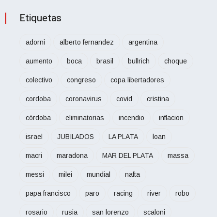
Etiquetas
adorni
alberto fernandez
argentina
aumento
boca
brasil
bullrich
choque
colectivo
congreso
copa libertadores
cordoba
coronavirus
covid
cristina
córdoba
eliminatorias
incendio
inflacion
israel
JUBILADOS
LA PLATA
loan
macri
maradona
MAR DEL PLATA
massa
messi
milei
mundial
nafta
papa francisco
paro
racing
river
robo
rosario
rusia
san lorenzo
scaloni