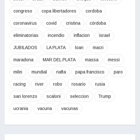
congreso
copa libertadores
cordoba
coronavirus
covid
cristina
córdoba
eliminatorias
incendio
inflacion
israel
JUBILADOS
LA PLATA
loan
macri
maradona
MAR DEL PLATA
massa
messi
milei
mundial
nafta
papa francisco
paro
racing
river
robo
rosario
rusia
san lorenzo
scaloni
seleccion
Trump
ucrania
vacuna
vacunas