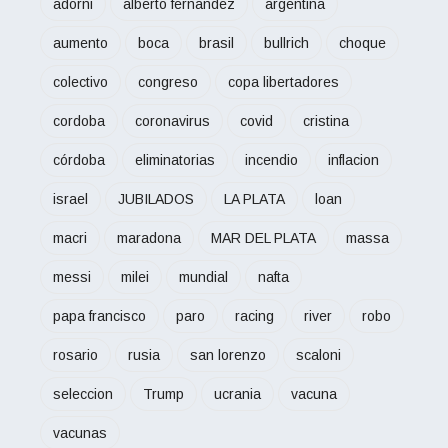
adorni
alberto fernandez
argentina
aumento
boca
brasil
bullrich
choque
colectivo
congreso
copa libertadores
cordoba
coronavirus
covid
cristina
córdoba
eliminatorias
incendio
inflacion
israel
JUBILADOS
LA PLATA
loan
macri
maradona
MAR DEL PLATA
massa
messi
milei
mundial
nafta
papa francisco
paro
racing
river
robo
rosario
rusia
san lorenzo
scaloni
seleccion
Trump
ucrania
vacuna
vacunas