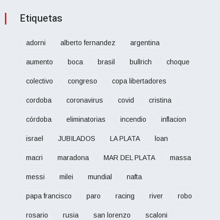
Etiquetas
adorni
alberto fernandez
argentina
aumento
boca
brasil
bullrich
choque
colectivo
congreso
copa libertadores
cordoba
coronavirus
covid
cristina
córdoba
eliminatorias
incendio
inflacion
israel
JUBILADOS
LA PLATA
loan
macri
maradona
MAR DEL PLATA
massa
messi
milei
mundial
nafta
papa francisco
paro
racing
river
robo
rosario
rusia
san lorenzo
scaloni