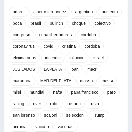
adorni
alberto fernandez
argentina
aumento
boca
brasil
bullrich
choque
colectivo
congreso
copa libertadores
cordoba
coronavirus
covid
cristina
córdoba
eliminatorias
incendio
inflacion
israel
JUBILADOS
LA PLATA
loan
macri
maradona
MAR DEL PLATA
massa
messi
milei
mundial
nafta
papa francisco
paro
racing
river
robo
rosario
rusia
san lorenzo
scaloni
seleccion
Trump
ucrania
vacuna
vacunas