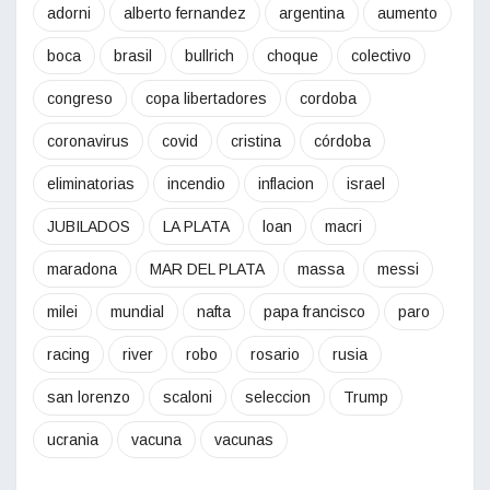
adorni
alberto fernandez
argentina
aumento
boca
brasil
bullrich
choque
colectivo
congreso
copa libertadores
cordoba
coronavirus
covid
cristina
córdoba
eliminatorias
incendio
inflacion
israel
JUBILADOS
LA PLATA
loan
macri
maradona
MAR DEL PLATA
massa
messi
milei
mundial
nafta
papa francisco
paro
racing
river
robo
rosario
rusia
san lorenzo
scaloni
seleccion
Trump
ucrania
vacuna
vacunas