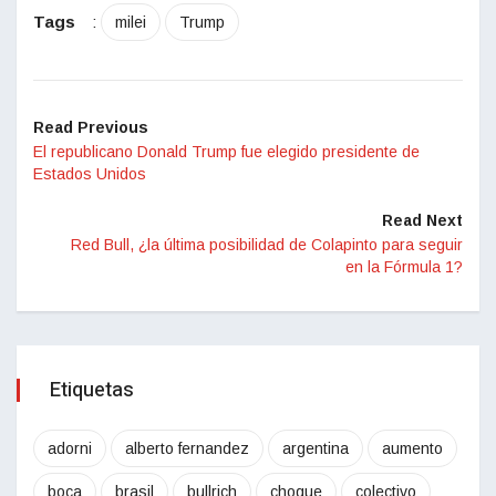
Tags
:
milei
Trump
Read Previous
El republicano Donald Trump fue elegido presidente de
Estados Unidos
Read Next
Red Bull, ¿la última posibilidad de Colapinto para seguir
en la Fórmula 1?
Etiquetas
adorni
alberto fernandez
argentina
aumento
boca
brasil
bullrich
choque
colectivo