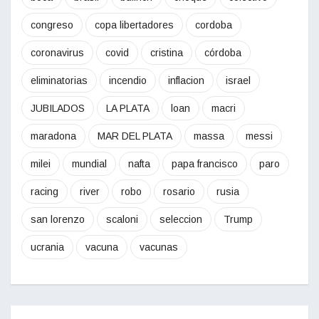
congreso
copa libertadores
cordoba
coronavirus
covid
cristina
córdoba
eliminatorias
incendio
inflacion
israel
JUBILADOS
LA PLATA
loan
macri
maradona
MAR DEL PLATA
massa
messi
milei
mundial
nafta
papa francisco
paro
racing
river
robo
rosario
rusia
san lorenzo
scaloni
seleccion
Trump
ucrania
vacuna
vacunas