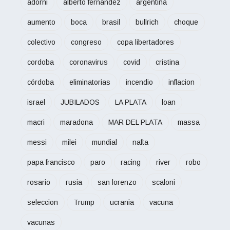
adorni
alberto fernandez
argentina
aumento
boca
brasil
bullrich
choque
colectivo
congreso
copa libertadores
cordoba
coronavirus
covid
cristina
córdoba
eliminatorias
incendio
inflacion
israel
JUBILADOS
LA PLATA
loan
macri
maradona
MAR DEL PLATA
massa
messi
milei
mundial
nafta
papa francisco
paro
racing
river
robo
rosario
rusia
san lorenzo
scaloni
seleccion
Trump
ucrania
vacuna
vacunas