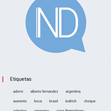
Etiquetas
adorni
alberto fernandez
argentina
aumento
boca
brasil
bullrich
choque
colectivo
congreso
copa libertadores