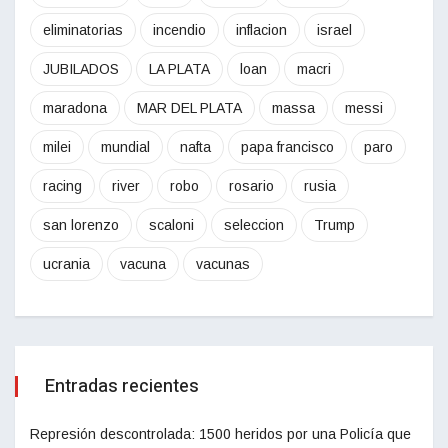
eliminatorias
incendio
inflacion
israel
JUBILADOS
LA PLATA
loan
macri
maradona
MAR DEL PLATA
massa
messi
milei
mundial
nafta
papa francisco
paro
racing
river
robo
rosario
rusia
san lorenzo
scaloni
seleccion
Trump
ucrania
vacuna
vacunas
Entradas recientes
Represión descontrolada: 1500 heridos por una Policía que