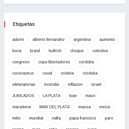
Etiquetas
adorni
alberto fernandez
argentina
aumento
boca
brasil
bullrich
choque
colectivo
congreso
copa libertadores
cordoba
coronavirus
covid
cristina
córdoba
eliminatorias
incendio
inflacion
israel
JUBILADOS
LA PLATA
loan
macri
maradona
MAR DEL PLATA
massa
messi
milei
mundial
nafta
papa francisco
paro