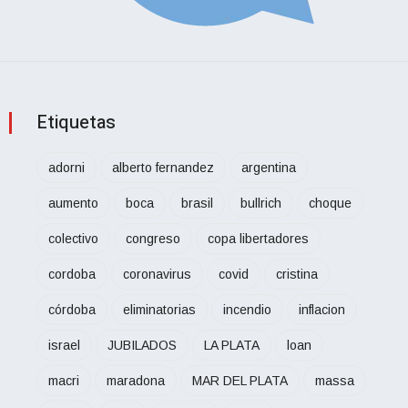
Etiquetas
adorni
alberto fernandez
argentina
aumento
boca
brasil
bullrich
choque
colectivo
congreso
copa libertadores
cordoba
coronavirus
covid
cristina
córdoba
eliminatorias
incendio
inflacion
israel
JUBILADOS
LA PLATA
loan
macri
maradona
MAR DEL PLATA
massa