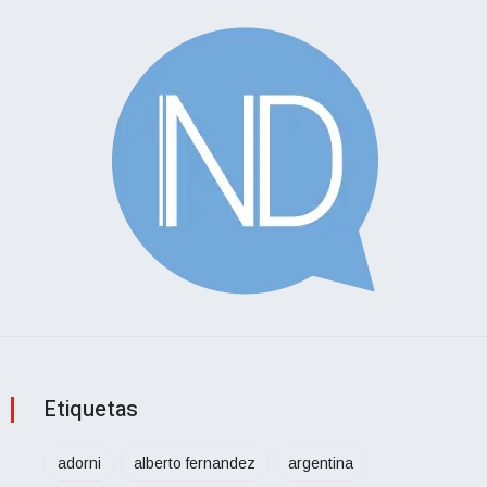
Etiquetas
adorni
alberto fernandez
argentina