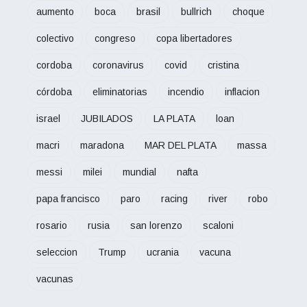
aumento
boca
brasil
bullrich
choque
colectivo
congreso
copa libertadores
cordoba
coronavirus
covid
cristina
córdoba
eliminatorias
incendio
inflacion
israel
JUBILADOS
LA PLATA
loan
macri
maradona
MAR DEL PLATA
massa
messi
milei
mundial
nafta
papa francisco
paro
racing
river
robo
rosario
rusia
san lorenzo
scaloni
seleccion
Trump
ucrania
vacuna
vacunas