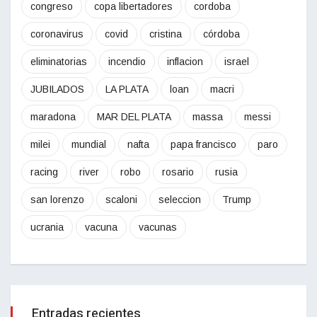
congreso
copa libertadores
cordoba
coronavirus
covid
cristina
córdoba
eliminatorias
incendio
inflacion
israel
JUBILADOS
LA PLATA
loan
macri
maradona
MAR DEL PLATA
massa
messi
milei
mundial
nafta
papa francisco
paro
racing
river
robo
rosario
rusia
san lorenzo
scaloni
seleccion
Trump
ucrania
vacuna
vacunas
Entradas recientes