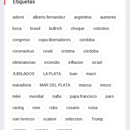
Etiquetas
adorni
alberto fernandez
argentina
aumento
boca
brasil
bullrich
choque
colectivo
congreso
copa libertadores
cordoba
coronavirus
covid
cristina
córdoba
eliminatorias
incendio
inflacion
israel
JUBILADOS
LA PLATA
loan
macri
maradona
MAR DEL PLATA
massa
messi
milei
mundial
nafta
papa francisco
paro
racing
river
robo
rosario
rusia
san lorenzo
scaloni
seleccion
Trump