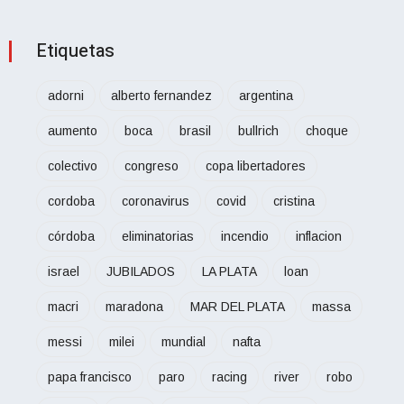
Etiquetas
adorni
alberto fernandez
argentina
aumento
boca
brasil
bullrich
choque
colectivo
congreso
copa libertadores
cordoba
coronavirus
covid
cristina
córdoba
eliminatorias
incendio
inflacion
israel
JUBILADOS
LA PLATA
loan
macri
maradona
MAR DEL PLATA
massa
messi
milei
mundial
nafta
papa francisco
paro
racing
river
robo