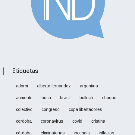
Etiquetas
adorni
alberto fernandez
argentina
aumento
boca
brasil
bullrich
choque
colectivo
congreso
copa libertadores
cordoba
coronavirus
covid
cristina
córdoba
eliminatorias
incendio
inflacion