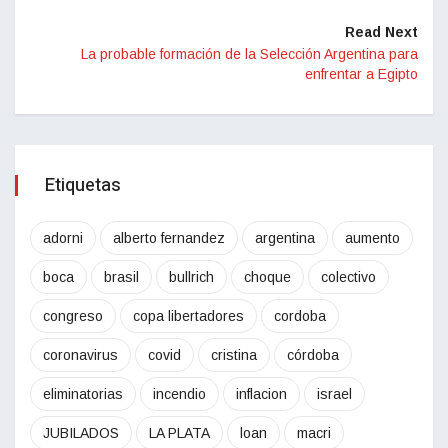
Read Next
La probable formación de la Selección Argentina para
enfrentar a Egipto
Etiquetas
adorni
alberto fernandez
argentina
aumento
boca
brasil
bullrich
choque
colectivo
congreso
copa libertadores
cordoba
coronavirus
covid
cristina
córdoba
eliminatorias
incendio
inflacion
israel
JUBILADOS
LA PLATA
loan
macri