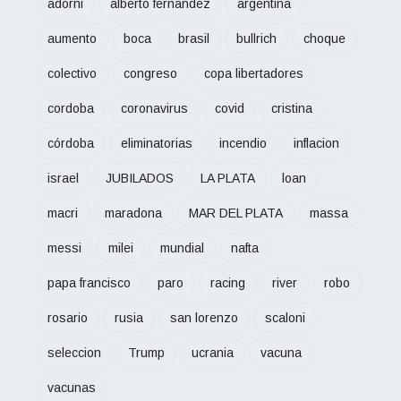
adorni
alberto fernandez
argentina
aumento
boca
brasil
bullrich
choque
colectivo
congreso
copa libertadores
cordoba
coronavirus
covid
cristina
córdoba
eliminatorias
incendio
inflacion
israel
JUBILADOS
LA PLATA
loan
macri
maradona
MAR DEL PLATA
massa
messi
milei
mundial
nafta
papa francisco
paro
racing
river
robo
rosario
rusia
san lorenzo
scaloni
seleccion
Trump
ucrania
vacuna
vacunas