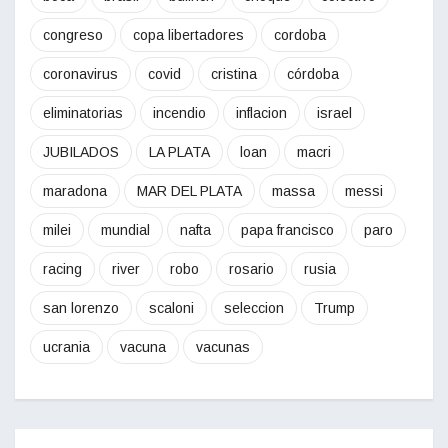
congreso
copa libertadores
cordoba
coronavirus
covid
cristina
córdoba
eliminatorias
incendio
inflacion
israel
JUBILADOS
LA PLATA
loan
macri
maradona
MAR DEL PLATA
massa
messi
milei
mundial
nafta
papa francisco
paro
racing
river
robo
rosario
rusia
san lorenzo
scaloni
seleccion
Trump
ucrania
vacuna
vacunas