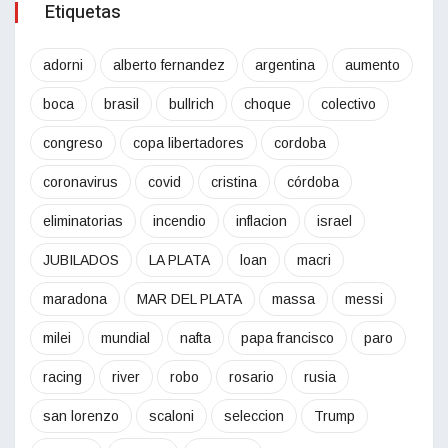
Etiquetas
adorni
alberto fernandez
argentina
aumento
boca
brasil
bullrich
choque
colectivo
congreso
copa libertadores
cordoba
coronavirus
covid
cristina
córdoba
eliminatorias
incendio
inflacion
israel
JUBILADOS
LA PLATA
loan
macri
maradona
MAR DEL PLATA
massa
messi
milei
mundial
nafta
papa francisco
paro
racing
river
robo
rosario
rusia
san lorenzo
scaloni
seleccion
Trump