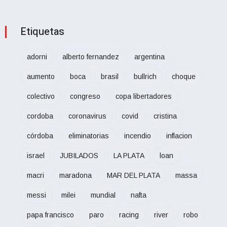
Etiquetas
adorni
alberto fernandez
argentina
aumento
boca
brasil
bullrich
choque
colectivo
congreso
copa libertadores
cordoba
coronavirus
covid
cristina
córdoba
eliminatorias
incendio
inflacion
israel
JUBILADOS
LA PLATA
loan
macri
maradona
MAR DEL PLATA
massa
messi
milei
mundial
nafta
papa francisco
paro
racing
river
robo