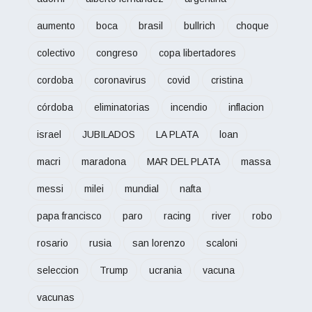
aumento
boca
brasil
bullrich
choque
colectivo
congreso
copa libertadores
cordoba
coronavirus
covid
cristina
córdoba
eliminatorias
incendio
inflacion
israel
JUBILADOS
LA PLATA
loan
macri
maradona
MAR DEL PLATA
massa
messi
milei
mundial
nafta
papa francisco
paro
racing
river
robo
rosario
rusia
san lorenzo
scaloni
seleccion
Trump
ucrania
vacuna
vacunas