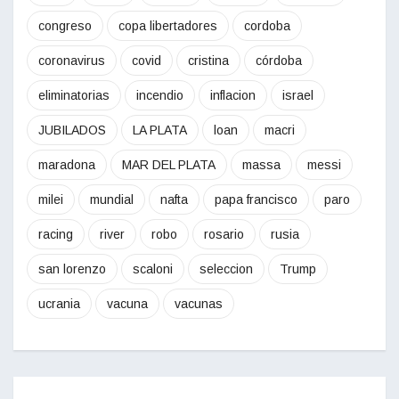
congreso
copa libertadores
cordoba
coronavirus
covid
cristina
córdoba
eliminatorias
incendio
inflacion
israel
JUBILADOS
LA PLATA
loan
macri
maradona
MAR DEL PLATA
massa
messi
milei
mundial
nafta
papa francisco
paro
racing
river
robo
rosario
rusia
san lorenzo
scaloni
seleccion
Trump
ucrania
vacuna
vacunas