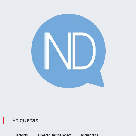
Etiquetas
adorni
alberto fernandez
argentina