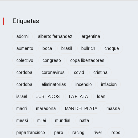
Etiquetas
adorni
alberto fernandez
argentina
aumento
boca
brasil
bullrich
choque
colectivo
congreso
copa libertadores
cordoba
coronavirus
covid
cristina
córdoba
eliminatorias
incendio
inflacion
israel
JUBILADOS
LA PLATA
loan
macri
maradona
MAR DEL PLATA
massa
messi
milei
mundial
nafta
papa francisco
paro
racing
river
robo