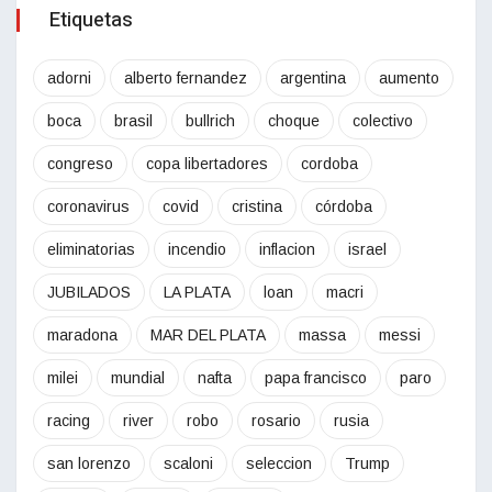
Etiquetas
adorni
alberto fernandez
argentina
aumento
boca
brasil
bullrich
choque
colectivo
congreso
copa libertadores
cordoba
coronavirus
covid
cristina
córdoba
eliminatorias
incendio
inflacion
israel
JUBILADOS
LA PLATA
loan
macri
maradona
MAR DEL PLATA
massa
messi
milei
mundial
nafta
papa francisco
paro
racing
river
robo
rosario
rusia
san lorenzo
scaloni
seleccion
Trump