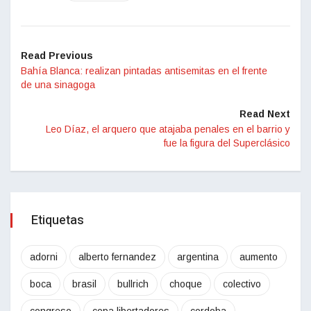
Read Previous
Bahía Blanca: realizan pintadas antisemitas en el frente
de una sinagoga
Read Next
Leo Díaz, el arquero que atajaba penales en el barrio y
fue la figura del Superclásico
Etiquetas
adorni
alberto fernandez
argentina
aumento
boca
brasil
bullrich
choque
colectivo
congreso
copa libertadores
cordoba