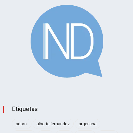
Etiquetas
adorni
alberto fernandez
argentina