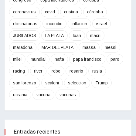
coronavirus
covid
cristina
córdoba
eliminatorias
incendio
inflacion
israel
JUBILADOS
LA PLATA
loan
macri
maradona
MAR DEL PLATA
massa
messi
milei
mundial
nafta
papa francisco
paro
racing
river
robo
rosario
rusia
san lorenzo
scaloni
seleccion
Trump
ucrania
vacuna
vacunas
Entradas recientes