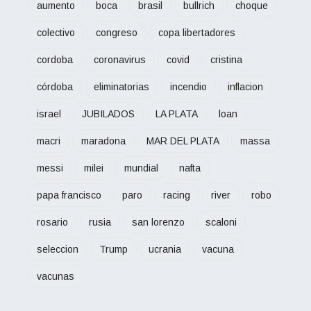
aumento
boca
brasil
bullrich
choque
colectivo
congreso
copa libertadores
cordoba
coronavirus
covid
cristina
córdoba
eliminatorias
incendio
inflacion
israel
JUBILADOS
LA PLATA
loan
macri
maradona
MAR DEL PLATA
massa
messi
milei
mundial
nafta
papa francisco
paro
racing
river
robo
rosario
rusia
san lorenzo
scaloni
seleccion
Trump
ucrania
vacuna
vacunas