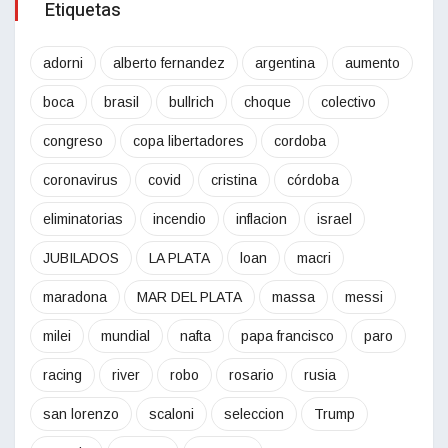
Etiquetas
adorni
alberto fernandez
argentina
aumento
boca
brasil
bullrich
choque
colectivo
congreso
copa libertadores
cordoba
coronavirus
covid
cristina
córdoba
eliminatorias
incendio
inflacion
israel
JUBILADOS
LA PLATA
loan
macri
maradona
MAR DEL PLATA
massa
messi
milei
mundial
nafta
papa francisco
paro
racing
river
robo
rosario
rusia
san lorenzo
scaloni
seleccion
Trump