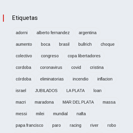
Etiquetas
adorni
alberto fernandez
argentina
aumento
boca
brasil
bullrich
choque
colectivo
congreso
copa libertadores
cordoba
coronavirus
covid
cristina
córdoba
eliminatorias
incendio
inflacion
israel
JUBILADOS
LA PLATA
loan
macri
maradona
MAR DEL PLATA
massa
messi
milei
mundial
nafta
papa francisco
paro
racing
river
robo