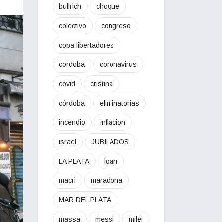
bullrich
choque
colectivo
congreso
copa libertadores
cordoba
coronavirus
covid
cristina
córdoba
eliminatorias
incendio
inflacion
israel
JUBILADOS
LA PLATA
loan
macri
maradona
MAR DEL PLATA
massa
messi
milei