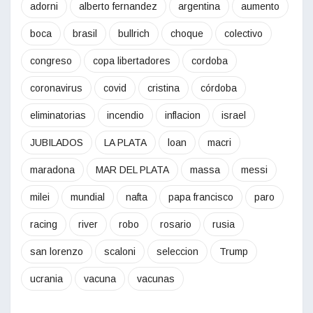
adorni
alberto fernandez
argentina
aumento
boca
brasil
bullrich
choque
colectivo
congreso
copa libertadores
cordoba
coronavirus
covid
cristina
córdoba
eliminatorias
incendio
inflacion
israel
JUBILADOS
LA PLATA
loan
macri
maradona
MAR DEL PLATA
massa
messi
milei
mundial
nafta
papa francisco
paro
racing
river
robo
rosario
rusia
san lorenzo
scaloni
seleccion
Trump
ucrania
vacuna
vacunas