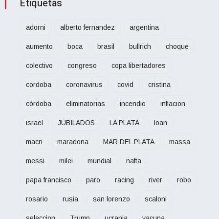
Etiquetas
adorni
alberto fernandez
argentina
aumento
boca
brasil
bullrich
choque
colectivo
congreso
copa libertadores
cordoba
coronavirus
covid
cristina
córdoba
eliminatorias
incendio
inflacion
israel
JUBILADOS
LA PLATA
loan
macri
maradona
MAR DEL PLATA
massa
messi
milei
mundial
nafta
papa francisco
paro
racing
river
robo
rosario
rusia
san lorenzo
scaloni
seleccion
Trump
ucrania
vacuna