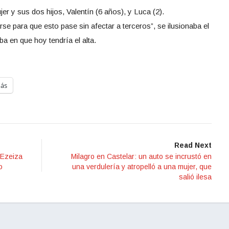
r y sus dos hijos, Valentín (6 años), y Luca (2).
e para que esto pase sin afectar a terceros”, se ilusionaba el
 en que hoy tendría el alta.
ás
Read Next
 Ezeiza
Milagro en Castelar: un auto se incrustó en
o
una verdulería y atropelló a una mujer, que
salió ilesa