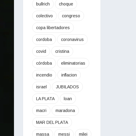
bullrich
choque
colectivo
congreso
copa libertadores
cordoba
coronavirus
covid
cristina
córdoba
eliminatorias
incendio
inflacion
israel
JUBILADOS
LA PLATA
loan
macri
maradona
MAR DEL PLATA
massa
messi
milei