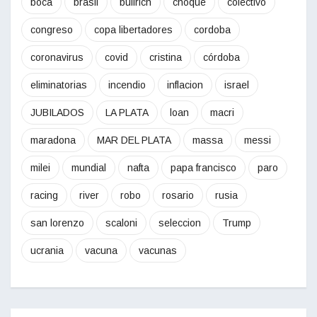
boca
brasil
bullrich
choque
colectivo
congreso
copa libertadores
cordoba
coronavirus
covid
cristina
córdoba
eliminatorias
incendio
inflacion
israel
JUBILADOS
LA PLATA
loan
macri
maradona
MAR DEL PLATA
massa
messi
milei
mundial
nafta
papa francisco
paro
racing
river
robo
rosario
rusia
san lorenzo
scaloni
seleccion
Trump
ucrania
vacuna
vacunas