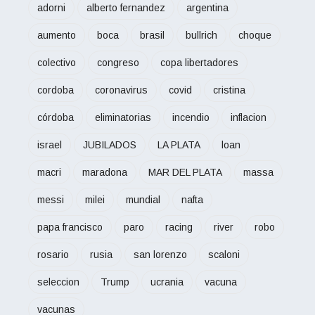
adorni
alberto fernandez
argentina
aumento
boca
brasil
bullrich
choque
colectivo
congreso
copa libertadores
cordoba
coronavirus
covid
cristina
córdoba
eliminatorias
incendio
inflacion
israel
JUBILADOS
LA PLATA
loan
macri
maradona
MAR DEL PLATA
massa
messi
milei
mundial
nafta
papa francisco
paro
racing
river
robo
rosario
rusia
san lorenzo
scaloni
seleccion
Trump
ucrania
vacuna
vacunas