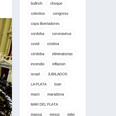
bullrich
choque
colectivo
congreso
copa libertadores
cordoba
coronavirus
covid
cristina
córdoba
eliminatorias
incendio
inflacion
israel
JUBILADOS
LA PLATA
loan
macri
maradona
MAR DEL PLATA
massa
messi
milei