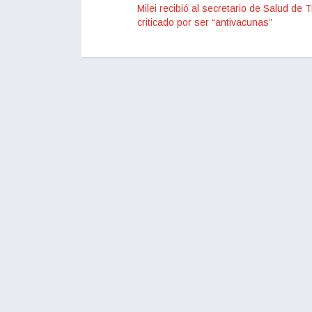
Milei recibió al secretario de Salud de 
criticado por ser “antivacunas”