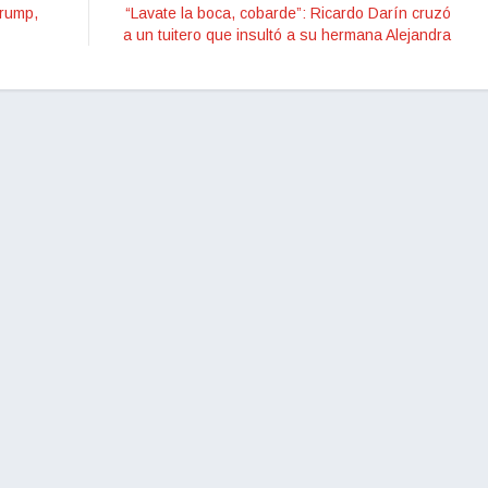
Trump,
“Lavate la boca, cobarde”: Ricardo Darín cruzó
a un tuitero que insultó a su hermana Alejandra