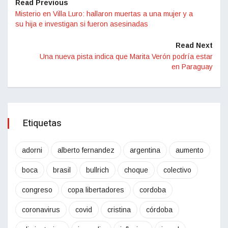
Read Previous
Misterio en Villa Luro: hallaron muertas a una mujer y a
su hija e investigan si fueron asesinadas
Read Next
Una nueva pista indica que Marita Verón podría estar
en Paraguay
Etiquetas
adorni
alberto fernandez
argentina
aumento
boca
brasil
bullrich
choque
colectivo
congreso
copa libertadores
cordoba
coronavirus
covid
cristina
córdoba