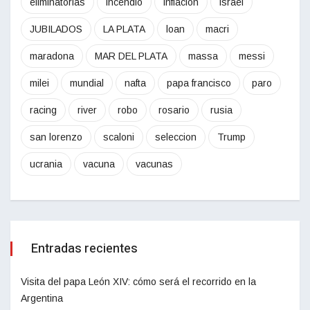
eliminatorias
incendio
inflacion
israel
JUBILADOS
LA PLATA
loan
macri
maradona
MAR DEL PLATA
massa
messi
milei
mundial
nafta
papa francisco
paro
racing
river
robo
rosario
rusia
san lorenzo
scaloni
seleccion
Trump
ucrania
vacuna
vacunas
Entradas recientes
Visita del papa León XIV: cómo será el recorrido en la
Argentina