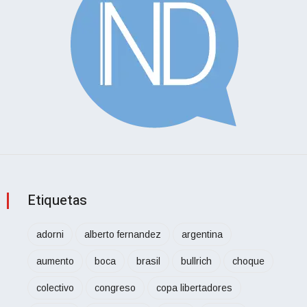
Etiquetas
adorni
alberto fernandez
argentina
aumento
boca
brasil
bullrich
choque
colectivo
congreso
copa libertadores