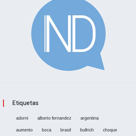
Etiquetas
adorni
alberto fernandez
argentina
aumento
boca
brasil
bullrich
choque