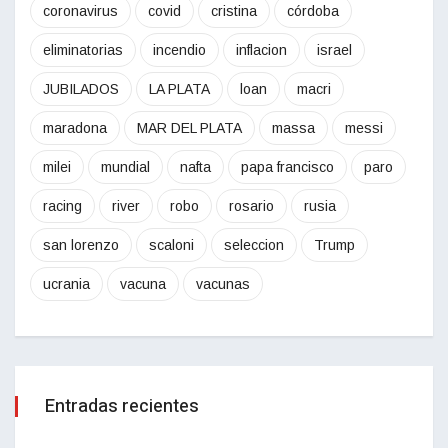
coronavirus
covid
cristina
córdoba
eliminatorias
incendio
inflacion
israel
JUBILADOS
LA PLATA
loan
macri
maradona
MAR DEL PLATA
massa
messi
milei
mundial
nafta
papa francisco
paro
racing
river
robo
rosario
rusia
san lorenzo
scaloni
seleccion
Trump
ucrania
vacuna
vacunas
Entradas recientes