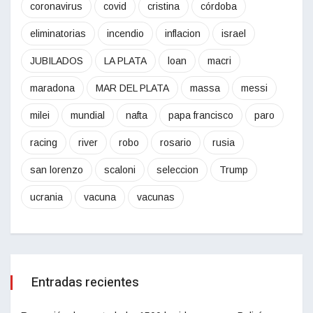
coronavirus
covid
cristina
córdoba
eliminatorias
incendio
inflacion
israel
JUBILADOS
LA PLATA
loan
macri
maradona
MAR DEL PLATA
massa
messi
milei
mundial
nafta
papa francisco
paro
racing
river
robo
rosario
rusia
san lorenzo
scaloni
seleccion
Trump
ucrania
vacuna
vacunas
Entradas recientes