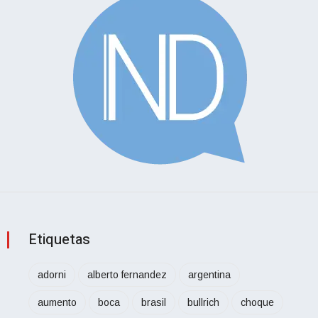
Etiquetas
adorni
alberto fernandez
argentina
aumento
boca
brasil
bullrich
choque