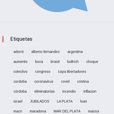
Etiquetas
adorni
alberto fernandez
argentina
aumento
boca
brasil
bullrich
choque
colectivo
congreso
copa libertadores
cordoba
coronavirus
covid
cristina
córdoba
eliminatorias
incendio
inflacion
israel
JUBILADOS
LA PLATA
loan
macri
maradona
MAR DEL PLATA
massa