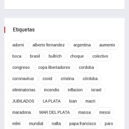
Etiquetas
adorni
alberto fernandez
argentina
aumento
boca
brasil
bullrich
choque
colectivo
congreso
copa libertadores
cordoba
coronavirus
covid
cristina
córdoba
eliminatorias
incendio
inflacion
israel
JUBILADOS
LA PLATA
loan
macri
maradona
MAR DEL PLATA
massa
messi
milei
mundial
nafta
papa francisco
paro