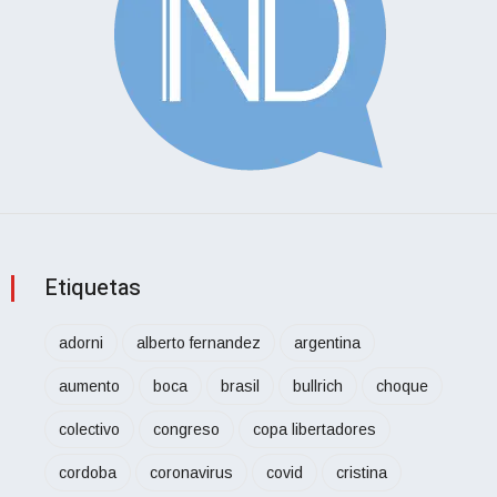
Etiquetas
adorni
alberto fernandez
argentina
aumento
boca
brasil
bullrich
choque
colectivo
congreso
copa libertadores
cordoba
coronavirus
covid
cristina