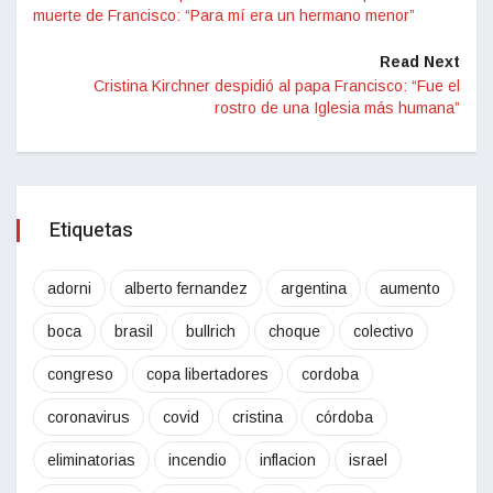
muerte de Francisco: “Para mí era un hermano menor”
Read Next
Cristina Kirchner despidió al papa Francisco: “Fue el
rostro de una Iglesia más humana”
Etiquetas
adorni
alberto fernandez
argentina
aumento
boca
brasil
bullrich
choque
colectivo
congreso
copa libertadores
cordoba
coronavirus
covid
cristina
córdoba
eliminatorias
incendio
inflacion
israel