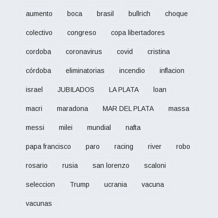
aumento
boca
brasil
bullrich
choque
colectivo
congreso
copa libertadores
cordoba
coronavirus
covid
cristina
córdoba
eliminatorias
incendio
inflacion
israel
JUBILADOS
LA PLATA
loan
macri
maradona
MAR DEL PLATA
massa
messi
milei
mundial
nafta
papa francisco
paro
racing
river
robo
rosario
rusia
san lorenzo
scaloni
seleccion
Trump
ucrania
vacuna
vacunas