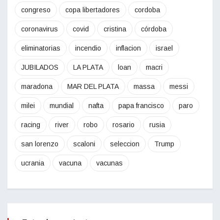
congreso
copa libertadores
cordoba
coronavirus
covid
cristina
córdoba
eliminatorias
incendio
inflacion
israel
JUBILADOS
LA PLATA
loan
macri
maradona
MAR DEL PLATA
massa
messi
milei
mundial
nafta
papa francisco
paro
racing
river
robo
rosario
rusia
san lorenzo
scaloni
seleccion
Trump
ucrania
vacuna
vacunas