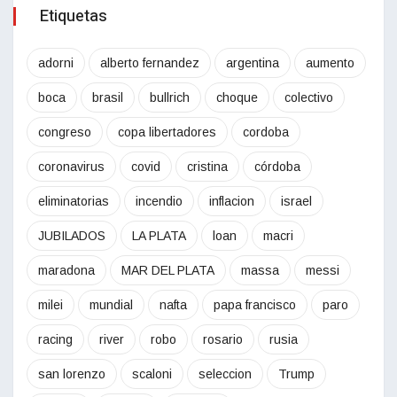
Etiquetas
adorni
alberto fernandez
argentina
aumento
boca
brasil
bullrich
choque
colectivo
congreso
copa libertadores
cordoba
coronavirus
covid
cristina
córdoba
eliminatorias
incendio
inflacion
israel
JUBILADOS
LA PLATA
loan
macri
maradona
MAR DEL PLATA
massa
messi
milei
mundial
nafta
papa francisco
paro
racing
river
robo
rosario
rusia
san lorenzo
scaloni
seleccion
Trump