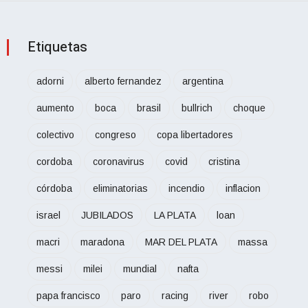
Etiquetas
adorni
alberto fernandez
argentina
aumento
boca
brasil
bullrich
choque
colectivo
congreso
copa libertadores
cordoba
coronavirus
covid
cristina
córdoba
eliminatorias
incendio
inflacion
israel
JUBILADOS
LA PLATA
loan
macri
maradona
MAR DEL PLATA
massa
messi
milei
mundial
nafta
papa francisco
paro
racing
river
robo