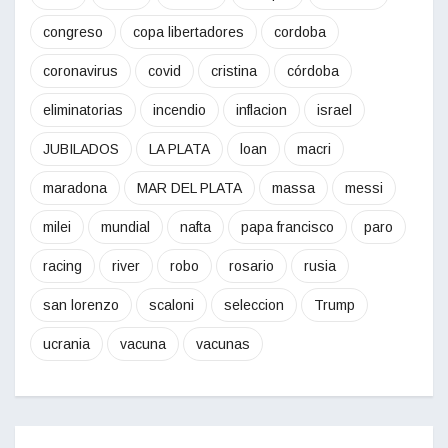
congreso
copa libertadores
cordoba
coronavirus
covid
cristina
córdoba
eliminatorias
incendio
inflacion
israel
JUBILADOS
LA PLATA
loan
macri
maradona
MAR DEL PLATA
massa
messi
milei
mundial
nafta
papa francisco
paro
racing
river
robo
rosario
rusia
san lorenzo
scaloni
seleccion
Trump
ucrania
vacuna
vacunas