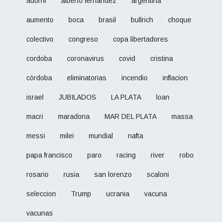
adorni
alberto fernandez
argentina
aumento
boca
brasil
bullrich
choque
colectivo
congreso
copa libertadores
cordoba
coronavirus
covid
cristina
córdoba
eliminatorias
incendio
inflacion
israel
JUBILADOS
LA PLATA
loan
macri
maradona
MAR DEL PLATA
massa
messi
milei
mundial
nafta
papa francisco
paro
racing
river
robo
rosario
rusia
san lorenzo
scaloni
seleccion
Trump
ucrania
vacuna
vacunas