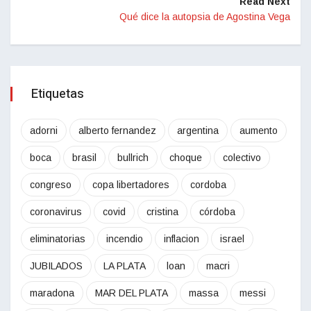
Read Next
Qué dice la autopsia de Agostina Vega
Etiquetas
adorni
alberto fernandez
argentina
aumento
boca
brasil
bullrich
choque
colectivo
congreso
copa libertadores
cordoba
coronavirus
covid
cristina
córdoba
eliminatorias
incendio
inflacion
israel
JUBILADOS
LA PLATA
loan
macri
maradona
MAR DEL PLATA
massa
messi