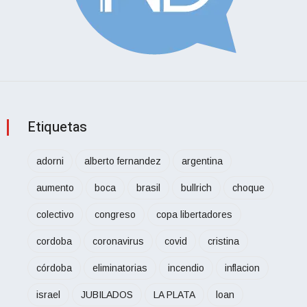
Etiquetas
adorni
alberto fernandez
argentina
aumento
boca
brasil
bullrich
choque
colectivo
congreso
copa libertadores
cordoba
coronavirus
covid
cristina
córdoba
eliminatorias
incendio
inflacion
israel
JUBILADOS
LA PLATA
loan