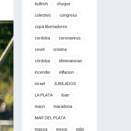
bullrich
choque
colectivo
congreso
copa libertadores
cordoba
coronavirus
covid
cristina
córdoba
eliminatorias
incendio
inflacion
israel
JUBILADOS
LA PLATA
loan
macri
maradona
MAR DEL PLATA
massa
messi
milei