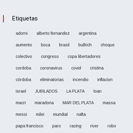
Etiquetas
adorni
alberto fernandez
argentina
aumento
boca
brasil
bullrich
choque
colectivo
congreso
copa libertadores
cordoba
coronavirus
covid
cristina
córdoba
eliminatorias
incendio
inflacion
israel
JUBILADOS
LA PLATA
loan
macri
maradona
MAR DEL PLATA
massa
messi
milei
mundial
nafta
papa francisco
paro
racing
river
robo