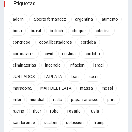
Etiquetas
adorni
alberto fernandez
argentina
aumento
boca
brasil
bullrich
choque
colectivo
congreso
copa libertadores
cordoba
coronavirus
covid
cristina
córdoba
eliminatorias
incendio
inflacion
israel
JUBILADOS
LA PLATA
loan
macri
maradona
MAR DEL PLATA
massa
messi
milei
mundial
nafta
papa francisco
paro
racing
river
robo
rosario
rusia
san lorenzo
scaloni
seleccion
Trump