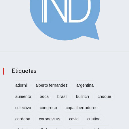
Etiquetas
adorni
alberto fernandez
argentina
aumento
boca
brasil
bullrich
choque
colectivo
congreso
copa libertadores
cordoba
coronavirus
covid
cristina