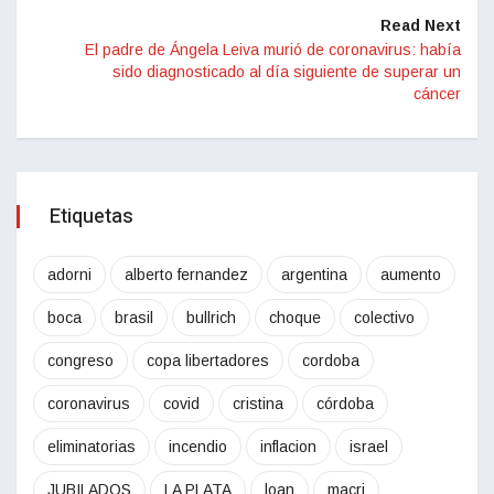
Read Next
El padre de Ángela Leiva murió de coronavirus: había
sido diagnosticado al día siguiente de superar un
cáncer
Etiquetas
adorni
alberto fernandez
argentina
aumento
boca
brasil
bullrich
choque
colectivo
congreso
copa libertadores
cordoba
coronavirus
covid
cristina
córdoba
eliminatorias
incendio
inflacion
israel
JUBILADOS
LA PLATA
loan
macri