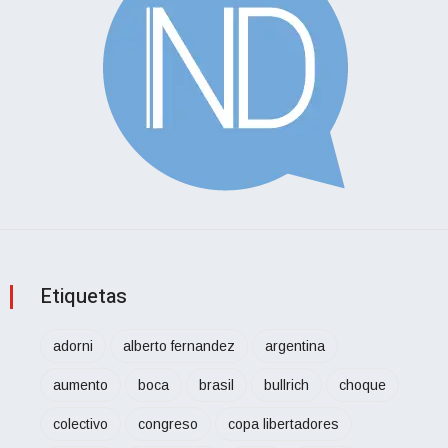
Etiquetas
adorni
alberto fernandez
argentina
aumento
boca
brasil
bullrich
choque
colectivo
congreso
copa libertadores