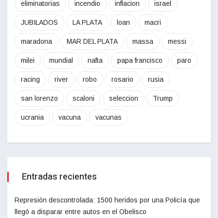
eliminatorias
incendio
inflacion
israel
JUBILADOS
LA PLATA
loan
macri
maradona
MAR DEL PLATA
massa
messi
milei
mundial
nafta
papa francisco
paro
racing
river
robo
rosario
rusia
san lorenzo
scaloni
seleccion
Trump
ucrania
vacuna
vacunas
Entradas recientes
Represión descontrolada: 1500 heridos por una Policía que
llegó a disparar entre autos en el Obelisco