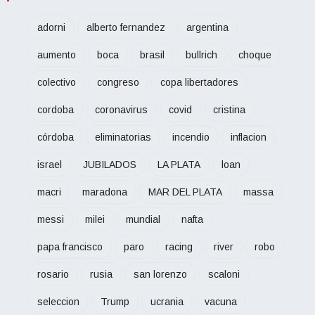
adorni
alberto fernandez
argentina
aumento
boca
brasil
bullrich
choque
colectivo
congreso
copa libertadores
cordoba
coronavirus
covid
cristina
córdoba
eliminatorias
incendio
inflacion
israel
JUBILADOS
LA PLATA
loan
macri
maradona
MAR DEL PLATA
massa
messi
milei
mundial
nafta
papa francisco
paro
racing
river
robo
rosario
rusia
san lorenzo
scaloni
seleccion
Trump
ucrania
vacuna