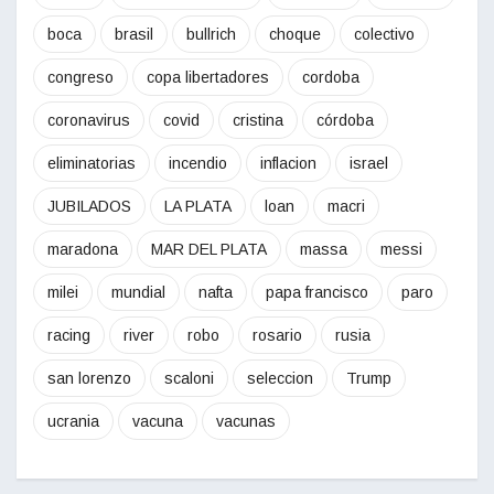
boca
brasil
bullrich
choque
colectivo
congreso
copa libertadores
cordoba
coronavirus
covid
cristina
córdoba
eliminatorias
incendio
inflacion
israel
JUBILADOS
LA PLATA
loan
macri
maradona
MAR DEL PLATA
massa
messi
milei
mundial
nafta
papa francisco
paro
racing
river
robo
rosario
rusia
san lorenzo
scaloni
seleccion
Trump
ucrania
vacuna
vacunas