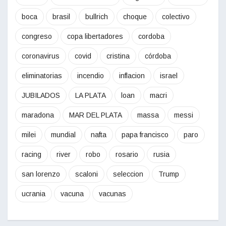
boca
brasil
bullrich
choque
colectivo
congreso
copa libertadores
cordoba
coronavirus
covid
cristina
córdoba
eliminatorias
incendio
inflacion
israel
JUBILADOS
LA PLATA
loan
macri
maradona
MAR DEL PLATA
massa
messi
milei
mundial
nafta
papa francisco
paro
racing
river
robo
rosario
rusia
san lorenzo
scaloni
seleccion
Trump
ucrania
vacuna
vacunas