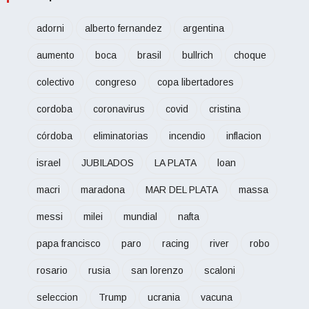
adorni
alberto fernandez
argentina
aumento
boca
brasil
bullrich
choque
colectivo
congreso
copa libertadores
cordoba
coronavirus
covid
cristina
córdoba
eliminatorias
incendio
inflacion
israel
JUBILADOS
LA PLATA
loan
macri
maradona
MAR DEL PLATA
massa
messi
milei
mundial
nafta
papa francisco
paro
racing
river
robo
rosario
rusia
san lorenzo
scaloni
seleccion
Trump
ucrania
vacuna