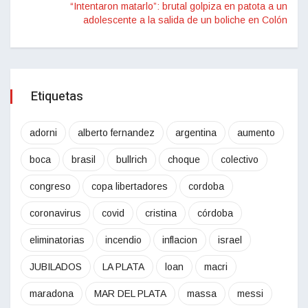
“Intentaron matarlo”: brutal golpiza en patota a un
adolescente a la salida de un boliche en Colón
Etiquetas
adorni
alberto fernandez
argentina
aumento
boca
brasil
bullrich
choque
colectivo
congreso
copa libertadores
cordoba
coronavirus
covid
cristina
córdoba
eliminatorias
incendio
inflacion
israel
JUBILADOS
LA PLATA
loan
macri
maradona
MAR DEL PLATA
massa
messi