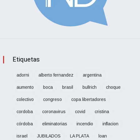
Etiquetas
adorni
alberto fernandez
argentina
aumento
boca
brasil
bullrich
choque
colectivo
congreso
copa libertadores
cordoba
coronavirus
covid
cristina
córdoba
eliminatorias
incendio
inflacion
israel
JUBILADOS
LA PLATA
loan