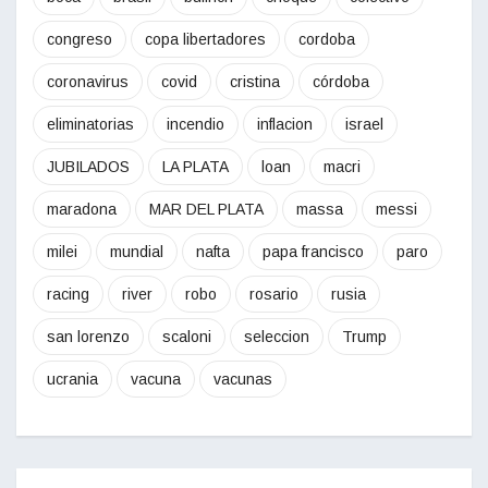
congreso
copa libertadores
cordoba
coronavirus
covid
cristina
córdoba
eliminatorias
incendio
inflacion
israel
JUBILADOS
LA PLATA
loan
macri
maradona
MAR DEL PLATA
massa
messi
milei
mundial
nafta
papa francisco
paro
racing
river
robo
rosario
rusia
san lorenzo
scaloni
seleccion
Trump
ucrania
vacuna
vacunas