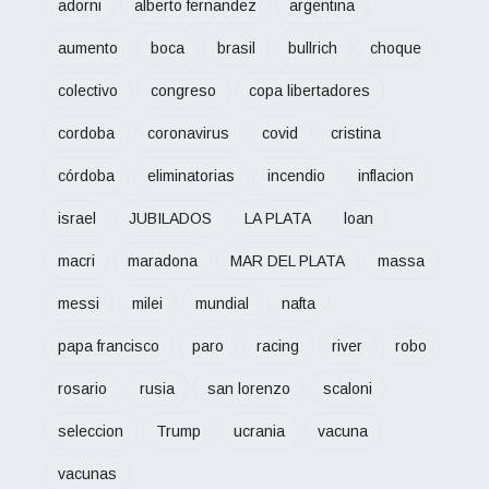
adorni
alberto fernandez
argentina
aumento
boca
brasil
bullrich
choque
colectivo
congreso
copa libertadores
cordoba
coronavirus
covid
cristina
córdoba
eliminatorias
incendio
inflacion
israel
JUBILADOS
LA PLATA
loan
macri
maradona
MAR DEL PLATA
massa
messi
milei
mundial
nafta
papa francisco
paro
racing
river
robo
rosario
rusia
san lorenzo
scaloni
seleccion
Trump
ucrania
vacuna
vacunas