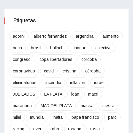
Etiquetas
adorni
alberto fernandez
argentina
aumento
boca
brasil
bullrich
choque
colectivo
congreso
copa libertadores
cordoba
coronavirus
covid
cristina
córdoba
eliminatorias
incendio
inflacion
israel
JUBILADOS
LA PLATA
loan
macri
maradona
MAR DEL PLATA
massa
messi
milei
mundial
nafta
papa francisco
paro
racing
river
robo
rosario
rusia