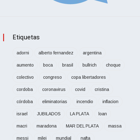
Etiquetas
adorni
alberto fernandez
argentina
aumento
boca
brasil
bullrich
choque
colectivo
congreso
copa libertadores
cordoba
coronavirus
covid
cristina
córdoba
eliminatorias
incendio
inflacion
israel
JUBILADOS
LA PLATA
loan
macri
maradona
MAR DEL PLATA
massa
messi
milei
mundial
nafta