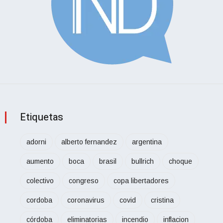
Etiquetas
adorni
alberto fernandez
argentina
aumento
boca
brasil
bullrich
choque
colectivo
congreso
copa libertadores
cordoba
coronavirus
covid
cristina
córdoba
eliminatorias
incendio
inflacion