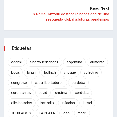
Read Next
En Roma, Vizzotti destacó la necesidad de una
respuesta global a futuras pandemias
Etiquetas
adorni
alberto fernandez
argentina
aumento
boca
brasil
bullrich
choque
colectivo
congreso
copa libertadores
cordoba
coronavirus
covid
cristina
córdoba
eliminatorias
incendio
inflacion
israel
JUBILADOS
LA PLATA
loan
macri