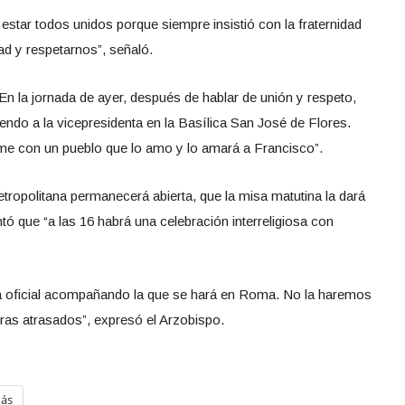
star todos unidos porque siempre insistió con la fraternidad
ad y respetarnos”, señaló.
n la jornada de ayer, después de hablar de unión y respeto,
endo a la vicepresidenta en la Basílica San José de Flores.
rme con un pueblo que lo amo y lo amará a Francisco”.
ropolitana permanecerá abierta, que la misa matutina la dará
ó que “a las 16 habrá una celebración interreligiosa con
a oficial acompañando la que se hará en Roma. No la haremos
as atrasados”, expresó el Arzobispo.
ás