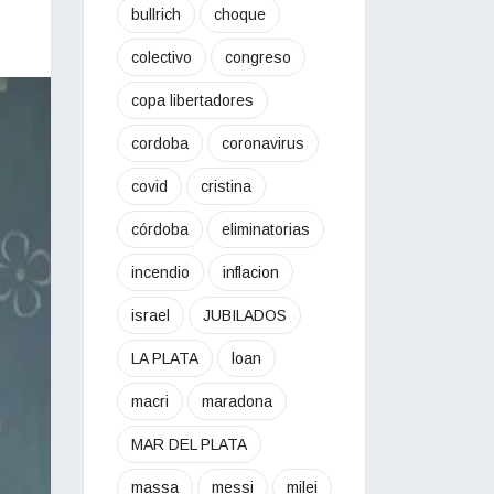
bullrich
choque
colectivo
congreso
copa libertadores
cordoba
coronavirus
covid
cristina
córdoba
eliminatorias
incendio
inflacion
israel
JUBILADOS
LA PLATA
loan
macri
maradona
MAR DEL PLATA
massa
messi
milei