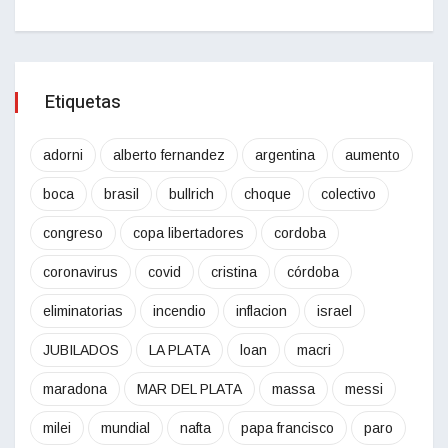
Etiquetas
adorni
alberto fernandez
argentina
aumento
boca
brasil
bullrich
choque
colectivo
congreso
copa libertadores
cordoba
coronavirus
covid
cristina
córdoba
eliminatorias
incendio
inflacion
israel
JUBILADOS
LA PLATA
loan
macri
maradona
MAR DEL PLATA
massa
messi
milei
mundial
nafta
papa francisco
paro