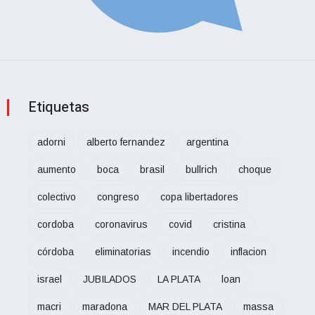
Etiquetas
adorni
alberto fernandez
argentina
aumento
boca
brasil
bullrich
choque
colectivo
congreso
copa libertadores
cordoba
coronavirus
covid
cristina
córdoba
eliminatorias
incendio
inflacion
israel
JUBILADOS
LA PLATA
loan
macri
maradona
MAR DEL PLATA
massa